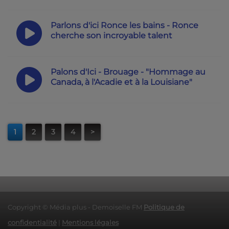
Parlons d'ici Ronce les bains - Ronce
cherche son incroyable talent
Palons d'Ici - Brouage - "Hommage au
Canada, à l'Acadie et à la Louisiane"
1
2
3
4
>
Copyright © Média plus - Demoiselle FM
Politique de
confidentialité
|
Mentions légales