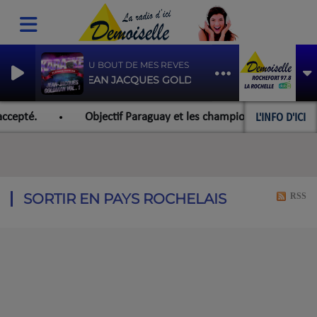
AU BOUT DE MES REVES
JEAN JACQUES GOLDMAN
L'INFO D'ICI
ccepté.
Objectif Paraguay et les championnats du monde p
SORTIR EN PAYS ROCHELAIS
RSS