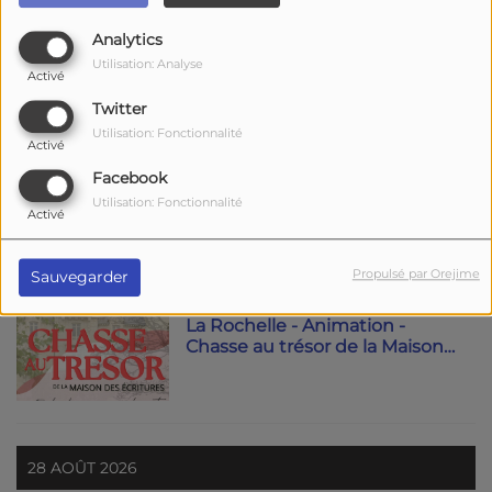
Analytics
ACTUELLEMENT
Utilisation: Analyse
Activé
Twitter
Châtelaillon-Plage - Fête des
Boucholeurs
Utilisation: Fonctionnalité
Activé
Facebook
Utilisation: Fonctionnalité
Activé
13 AOÛT 2026
Propulsé par Orejime
Sauvegarder
La Rochelle - Animation -
Chasse au trésor de la Maison
des Ecritures
28 AOÛT 2026