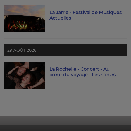
La Jarrie - Festival de Musiques
Actuelles
29 AOÛT 2026
La Rochelle - Concert - Au
cœur du voyage - Les sœurs
Boysson