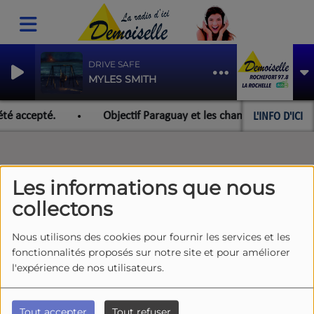
DRIVE SAFE
MYLES SMITH
L'INFO D'ICI
été accepté.
Objectif Paraguay et les championnats du mon
Les informations que nous
collectons
Nous utilisons des cookies pour fournir les services et les
fonctionnalités proposés sur notre site et pour améliorer
l'expérience de nos utilisateurs.
Tout accepter
Tout refuser