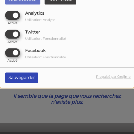
40
Analytics
Utilisation: Analyse
Activé
Twitter
Utilisation: Fonctionnalité
Activé
Facebook
Utilisation: Fonctionnalité
Activé
Oups, vous avez
Propulsé par Orejime
Sauvegarder
rencontré une erreur.
Il semble que la page que vous recherchez
n’existe plus.